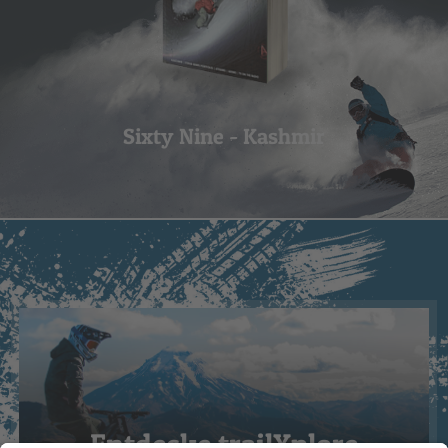
Sixty Nine - Kashmir
Entdecke trailXplore