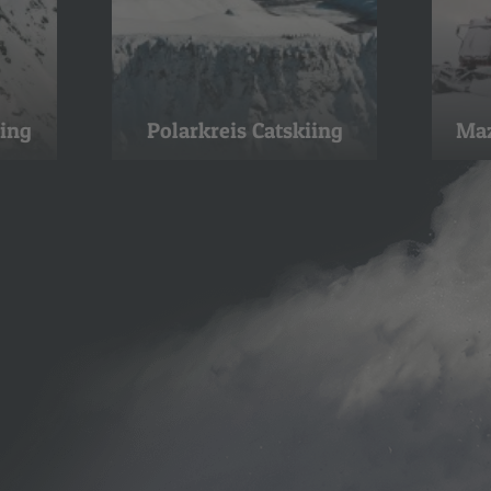
iing
Polarkreis Catskiing
Maz