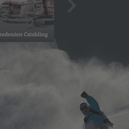
edonien Catskiing
Kirgistan Heliskiing