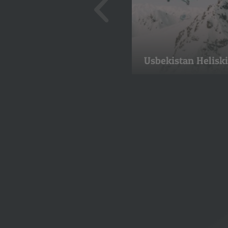
amtschatka Heliskiing
Usbekistan Helisk