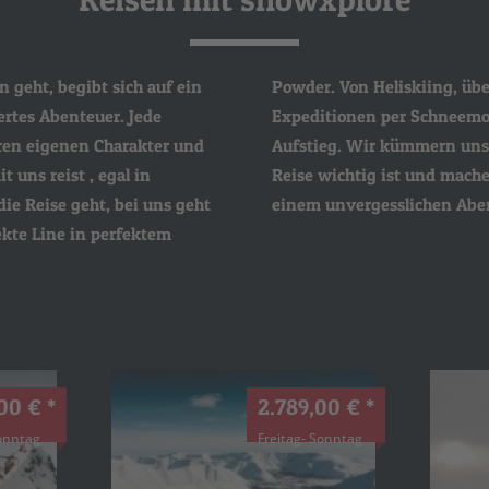
 geht, begibt sich auf ein
 über Catskiing, bis hin zu
iertes Abenteuer. Jede
eemobilen und eigenem
hren eigenen Charakter und
 uns um Alles was für die
t uns reist , egal in
chen euch den Trip zu
die Reise geht, bei uns geht
einem unvergesslichen Abe
kte Line in perfektem
00 € *
2.789,00 € *
Sonntag
Freitag- Sonntag