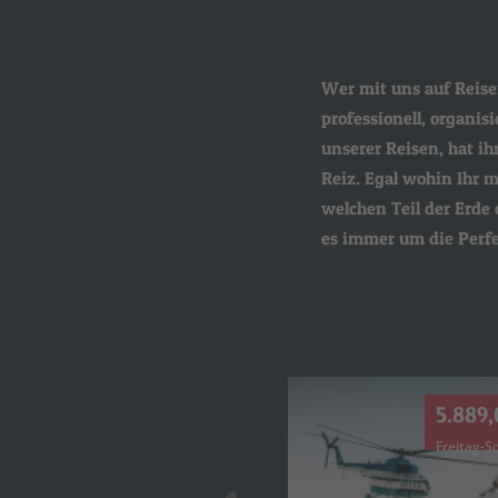
Wer mit uns auf Reisen
Powder. Von Heliskiing,
professionell, organis
Expeditionen per Schn
unserer Reisen, hat i
Aufstieg. Wir kümmern
Reiz. Egal wohin Ihr mi
Reise wichtig ist und ma
welchen Teil der Erde 
es immer um die Perfe
5.989,00 € *
5.889,
Samstag-Sonntag
Freitag-