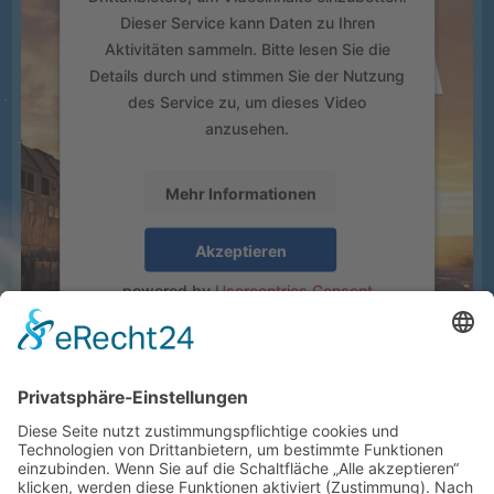
Dieser Service kann Daten zu Ihren
Aktivitäten sammeln. Bitte lesen Sie die
Details durch und stimmen Sie der Nutzung
des Service zu, um dieses Video
anzusehen.
Mehr Informationen
Akzeptieren
powered by
Usercentrics Consent
Management Platform
&
eRecht24