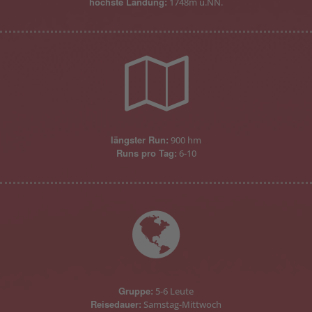
höchste Landung:
1748m ü.NN.
längster Run:
900 hm
Runs pro Tag:
6-10
Gruppe:
5-6 Leute
Reisedauer:
Samstag-Mittwoch